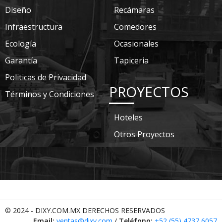
Diseño
Recámaras
Infraestructura
Comedores
Ecología
Ocasionales
Garantía
Tapiceria
Politicas de Privacidad
PROYECTOS
Términos y Condiciones
Hoteles
Otros Proyectos
© 2024 - DIXY.COM.MX DERECHOS RESERVADOS
Email:
ventas@dixy.com
/
Teléfono:
+52 (55) 4737 6057