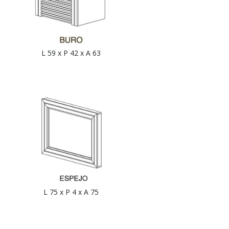
L 59 x P 42 x A 63
L 75 x P 4 x A 75