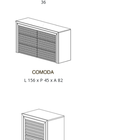
36
L 156 x P 45 x A 82