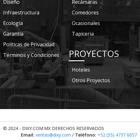
Diseño
Recámaras
Infraestructura
Comedores
Ecología
Ocasionales
Garantía
Tapiceria
Politicas de Privacidad
PROYECTOS
Términos y Condiciones
Hoteles
Otros Proyectos
© 2024 - DIXY.COM.MX DERECHOS RESERVADOS
Email:
ventas@dixy.com
/
Teléfono:
+52 (55) 4737 6057